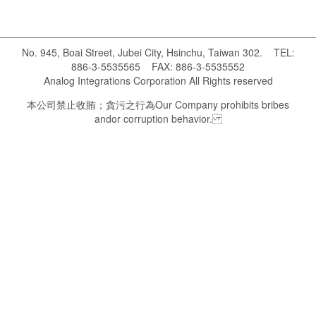
No. 945, Boai Street, Jubei City, Hsinchu, Taiwan 302. TEL:
886-3-5535565 FAX: 886-3-5535552
Analog Integrations Corporation All Rights reserved
本公司禁止收賄；貪污之行為 Our Company prohibits bribes
andor corruption behavior.