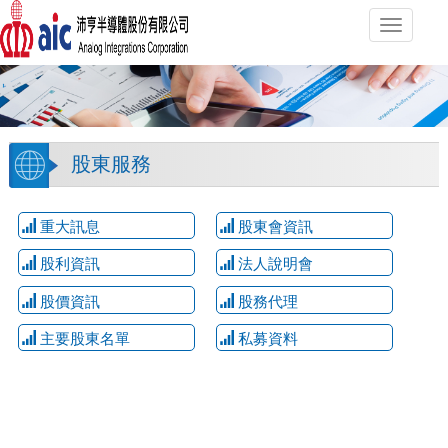
Toggle
navigati
股東服務
重大訊息
股東會資訊
股利資訊
法人說明會
股價資訊
股務代理
主要股東名單
私募資料