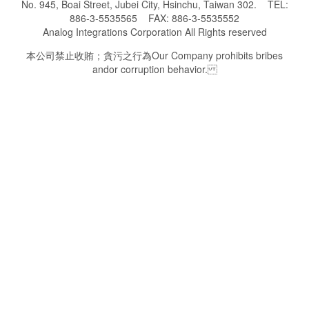
No. 945, Boai Street, Jubei City, Hsinchu, Taiwan 302. TEL:
886-3-5535565 FAX: 886-3-5535552
Analog Integrations Corporation All Rights reserved
本公司禁止收賄；貪污之行為 Our Company prohibits bribes
andor corruption behavior.