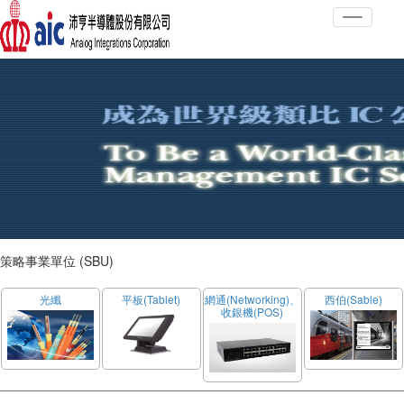
Toggle
navigati
策略事業單位 (SBU)
光纖
平板(Tablet)
網通(Networking)、
西伯(Sable)
收銀機(POS)